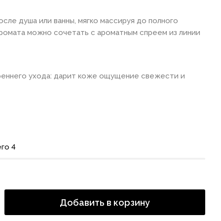
сле душа или ванны, мягко массируя до полного
аромата можно сочетать с ароматным спреем из линии
реннего ухода: дарит коже ощущение свежести и
го 4
Добавить в корзину