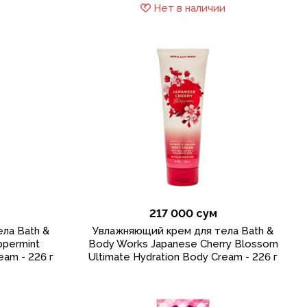
Нет в наличии
217 000 сум
ла Bath &
Увлажняющий крем для тела Bath &
ppermint
Body Works Japanese Cherry Blossom
eam - 226 г
Ultimate Hydration Body Cream - 226 г