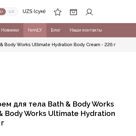
UZS (сум)
RU
UZ
Новинки
femiLY
Блог
Наши контакты
 Body Works Ultimate Hydration Body Cream - 226 г
м для тела Bath & Body Works
& Body Works Ultimate Hydration
 г