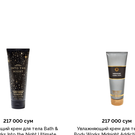
217 000 сум
217 000 сум
щий крем для тела Bath &
Увлажняющий крем для те
ks Into the Night Ultimate
Body Works Midnight Addicti