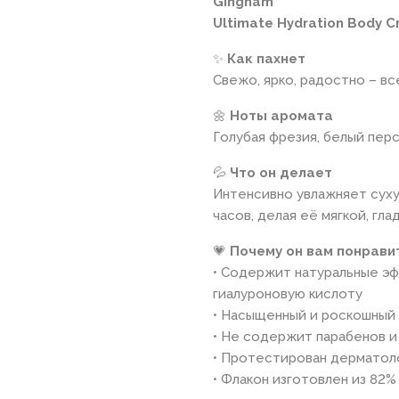
Gingham
Ultimate Hydration Body 
✨
Как пахнет
Свежо, ярко, радостно – вс
🌼
Ноты аромата
Голубая фрезия, белый перс
💦
Что он делает
Интенсивно увлажняет сух
часов, делая её мягкой, гл
💗
Почему он вам понрави
• Содержит натуральные эфи
гиалуроновую кислоту
• Насыщенный и роскошный 
• Не содержит парабенов и
• Протестирован дерматол
• Флакон изготовлен из 82