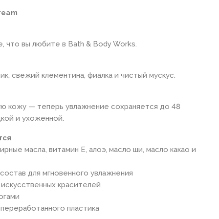
Cream
е, что вы любите в Bath & Body Works.
ик, свежий клементина, фиалка и чистый мускус.
ую кожу — теперь увлажнение сохраняется до 48
адкой и ухоженной.
тся
рные масла, витамин Е, алоэ, масло ши, масло какао и
состав для мгновенного увлажнения
 искусственных красителей
огами
% переработанного пластика