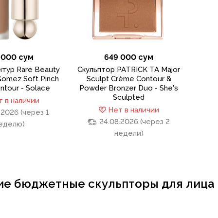
 000 сум
649 000 сум
тур Rare Beauty
Скульптор PATRICK TA Major
Gomez Soft Pinch
Sculpt Crème Contour &
ontour - Solace
Powder Bronzer Duo - She's
Sculpted
 в наличии
Нет в наличии
.2026 (через 1
24.08.2026 (через 2
еделю)
недели)
е бюджетные скульпторы для лица 