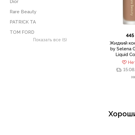
Dior
Rare Beauty
PATRICK TA
TOM FORD
445
Показать все (5)
Жидкий кон
by Selena 
Liquid C
Нет
15.08
н
Хороши