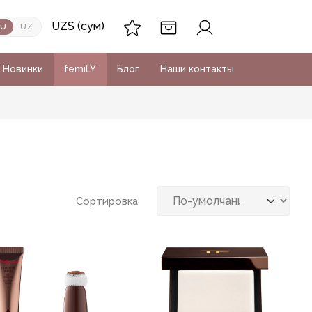
UZS (сум)
RU
UZ
Новинки
femiLY
Блог
Наши контакты
Сортировка