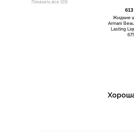
Показать все (23)
tarte
613
Dior
Жидкие 
Armani Beau
MAKE UP BY MARIO
Lasting Li
PATRICK TA
67
DARLING
Yves Saint Laurent
Charlotte Tilbury
Kaja
Kylie Cosmetics
Хороша
The Ordinary
Hourglass
Rare Beauty
Lancôme