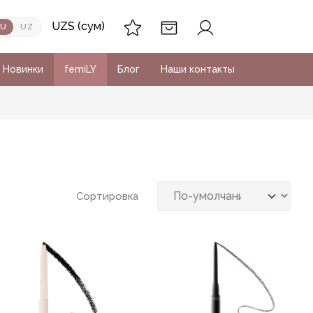
UZS (сум)
RU
UZ
Новинки
femiLY
Блог
Наши контакты
Сортировка