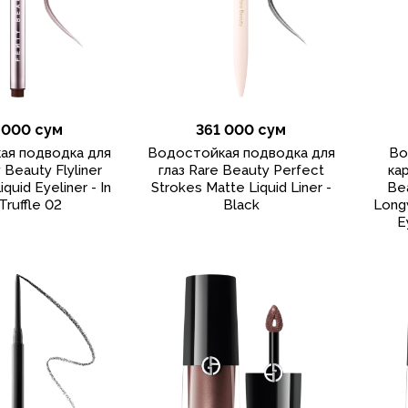
 000 сум
361 000 сум
ая подводка для
Водостойкая подводка для
Во
 Beauty Flyliner
глаз Rare Beauty Perfect
ка
quid Eyeliner - In
Strokes Matte Liquid Liner -
Be
Truffle 02
Black
Long
E