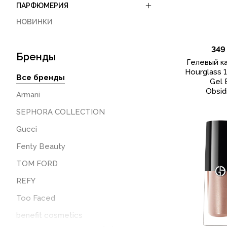
ПАРФЮМЕРИЯ
НОВИНКИ
349
Бренды
Гелевый ка
Hourglass 
Все бренды
Gel 
Obsid
Armani
SEPHORA COLLECTION
Gucci
Fenty Beauty
TOM FORD
REFY
Too Faced
benefit cosmetics