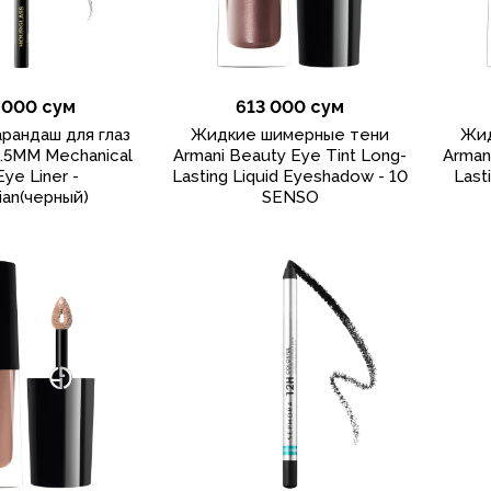
 000 сум
613 000 сум
рандаш для глаз
Жидкие шимерные тени
Жид
1.5MM Mechanical
Armani Beauty Eye Tint Long-
Arman
Eye Liner -
Lasting Liquid Eyeshadow - 10
Last
ian(черный)
SENSO