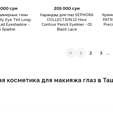
 000 сум
205 000 сум
шимерные тени
Карандаш для глаз SEPHORA
Кремо
ty Eye Tint Long-
COLLECTION 12 Hour
PATRI
quid Eyeshadow -
Contour Pencil Eyeliner - 01
Preci
S Sparkle
Black Lace
1
2
3
...
я косметика для макияжа глаз в Та