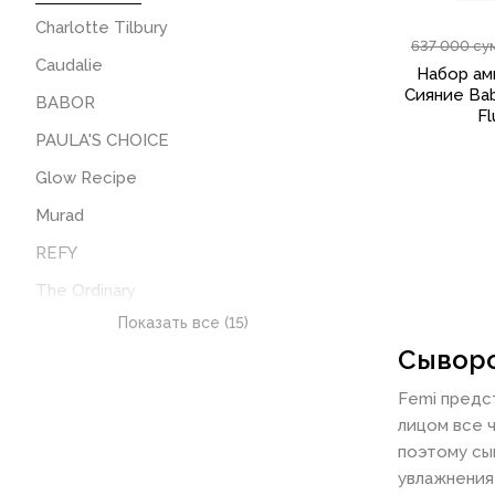
Charlotte Tilbury
637 000 су
Caudalie
Набор ам
Сияние Bab
BABOR
Fl
PAULA'S CHOICE
Glow Recipe
Murad
REFY
The Ordinary
Показать все (15)
Grande Cosmetics
Сыворо
CLARINS
Femi предс
SKIN1004
лицом все 
Beauty of Joseon
поэтому сы
Toplash
увлажнения