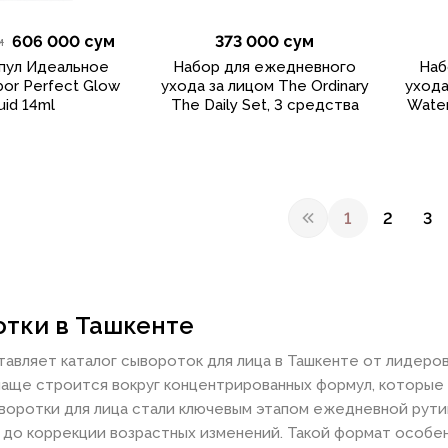
606 000 сум
373 000 сум
м
пул Идеальное
Набор для ежедневного
Наб
or Perfect Glow
ухода за лицом The Ordinary
ухода
uid 14ml
The Daily Set, 3 средства
Wate
1
2
3
тки в Ташкенте
тавляет каталог сывороток для лица в Ташкенте от лидеро
чаще строится вокруг концентрированных формул, которые
воротки для лица стали ключевым этапом ежедневной рутин
 до коррекции возрастных изменений. Такой формат особен