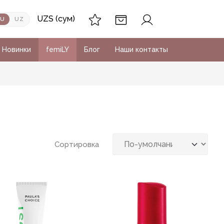
UZS (сум)
RU
UZ
Новинки
femiLY
Блог
Наши контакты
Сортировка