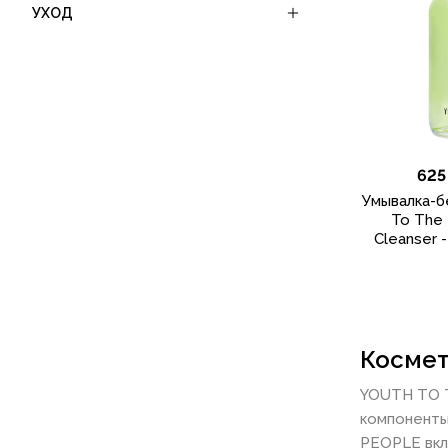
УХОД
625
Умывалка-б
To The 
Cleanser 
Космет
YOUTH TO T
компоненты
PEOPLE вкл