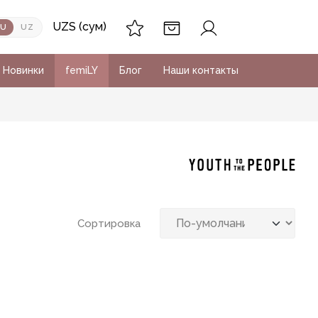
UZS (сум)
RU
UZ
Новинки
femiLY
Блог
Наши контакты
Сортировка