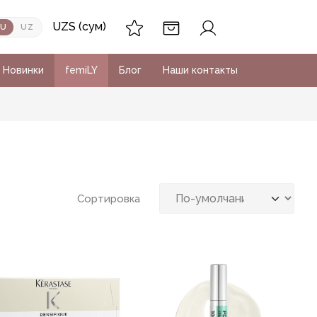
UZS (сум)
RU
UZ
Новинки
femiLY
Блог
Наши контакты
Сортировка