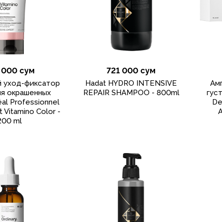
 000 сум
721 000 сум
 уход-фиксатор
Hadat HYDRO INTENSIVE
Ам
ля окрашенных
REPAIR SHAMPOO - 800ml
гус
éal Professionnel
De
t Vitamino Color -
A
200 ml