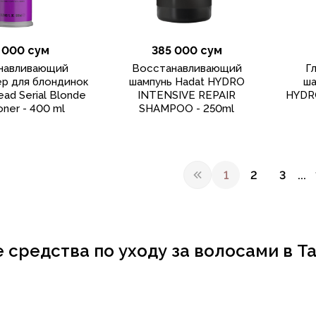
 000 сум
385 000 сум
навливающий
Восстанавливающий
Г
р для блондинок
шампунь Hadat HYDRO
ша
ead Serial Blonde
INTENSIVE REPAIR
HYDR
oner - 400 ml
SHAMPOO - 250ml
1
2
3
...
 средства по уходу за волосами в Т