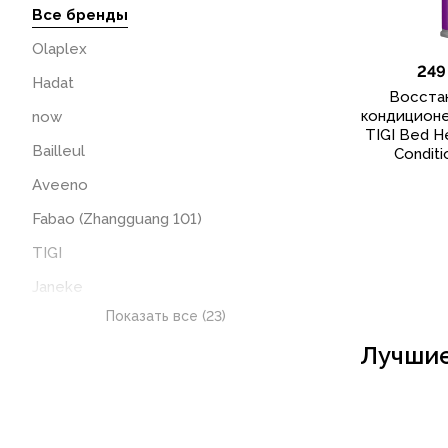
Все бренды
Olaplex
249
Hadat
Восста
кондиционе
now
TIGI Bed H
Bailleul
Conditi
Aveeno
Fabao (Zhangguang 101)
TIGI
Janeke
Показать все (23)
medicube
Лучшие
Kérastase
Sol De Janeiro
gisou