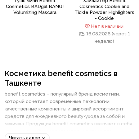
Тушь мини Benefit
Хайлайтер Benefit
Cosmetics BADgal BANG!
Cosmetics Cookie and
Volumizing Mascara
Tickle Powder Highlighters
- Cookie
Нет в наличии
16.08.2026 (через 1
неделю)
Косметика benefit cosmetics в
Ташкенте
benefit cosmetics – популярный бренд косметики,
который сочетает современные технологии,
качественные компоненты и широкий ассортимент
средств для ежедневного beauty-ухода за собой и
макияжа. Продукция benefit cosmetics включает в себя
широкую линейку средств и подходит как для
Читать далее
домашнего, так и для профессионального