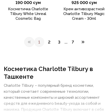
190 000 сум
925 000 сум
Косметичка Charlotte
Крем антивозрастной
Tilbury White Unreal
Charlotte Tilbury Magic
Cosmetic Bag
Cream - 30ml
1
2
3
...
7
Косметика Charlotte Tilbury в
Ташкенте
Charlotte Tilbury – популярный бренд косметики,
который сочетает современные технологии,
качественные компоненты и широкий ассортимент
средств для ежедневного beauty-ухода за собой и
макияжа. Продукция Charlotte Tilbury включает в себя