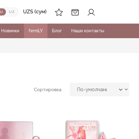
UZS (сум)
RU
UZ
Новинки
femiLY
Блог
Наши контакты
Сортировка