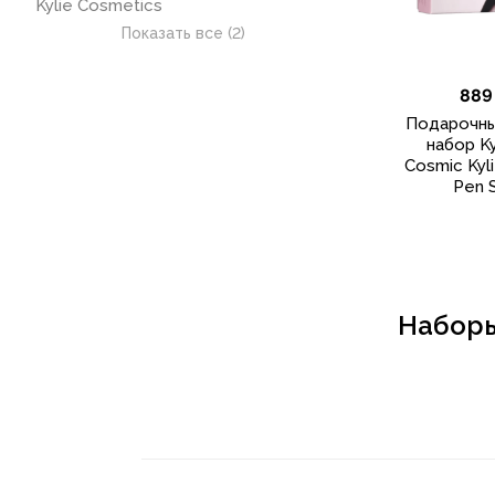
Kylie Cosmetics
Показать все (2)
889
Подарочн
набор Ky
Cosmic Kyl
Pen 
Наборы