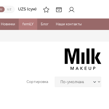
UZS (сум)
RU
UZ
Новинки
femiLY
Блог
Наши контакты
Сортировка