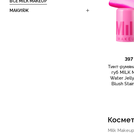
ВСЕ MILK MAKEUP
МАКИЯЖ
397
Тинт-румян
губ MILK 
Water Jelly
Blush Stai
Космет
Milk Makeu