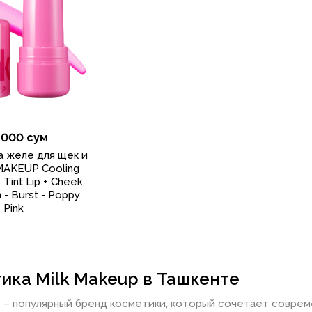
 000 сум
а желе для щек и
MAKEUP Cooling
 Tint Lip + Cheek
n - Burst - Poppy
Pink
ика Milk Makeup в Ташкенте
p – популярный бренд косметики, который сочетает соврем