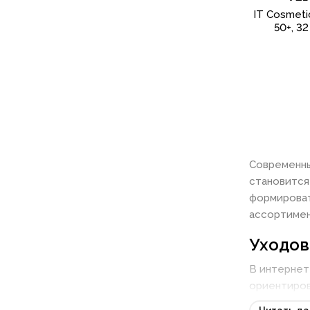
Bailleul
IT Cosmeti
50+, 32 
LANEIGE
Aveeno
Caudalie
Glow Recipe
Biodance
Supergoop!
Современны
BIODERMA
становится
формироват
REFY
ассортимен
Dr. Althea
Уходов
Dior
В интернет
Fabao (Zhangguang 101)
ориентиров
TIGI
практическо