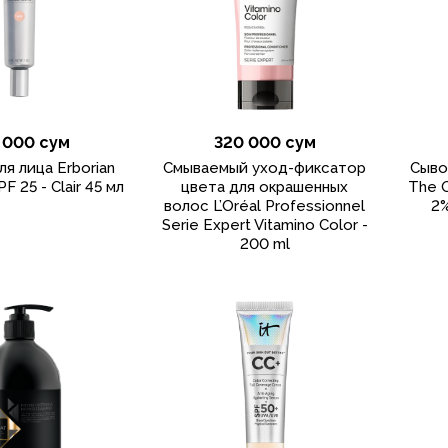
 000 сум
320 000 сум
ля лица Erborian
Cмываемый уход-фиксатор
Cыво
F 25 - Clair 45 мл
цвета для окрашенных
The O
волос L’Oréal Professionnel
2%
Serie Expert Vitamino Color -
200 ml