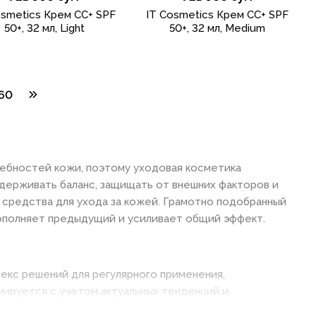
osmetics Крем CC+ SPF
IT Cosmetics Крем CC+ SPF
50+, 32 мл, Light
50+, 32 мл, Medium
60
ребностей кожи, поэтому уходовая косметика
держивать баланс, защищать от внешних факторов и
 средства для ухода за кожей. Грамотно подобранный
ополняет предыдущий и усиливает общий эффект.
лекс решений для регулярного применения,
мируется с учетом актуальных тенденций и
омашнем, так и в профессиональном формате. Для