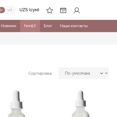
UZS (сум)
RU
UZ
Новинки
femiLY
Блог
Наши контакты
Сортировка