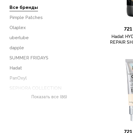
Все бренды
Pimple Patches
Olaplex
721
Hadat HY
uberlube
REPAIR S
dapple
SUMMER FRIDAYS
Hadat
PanOxyl
SEPHORA COLLECTION
Показать все (86)
Estée Lauder
Oral-b
TOM FORD
now
721