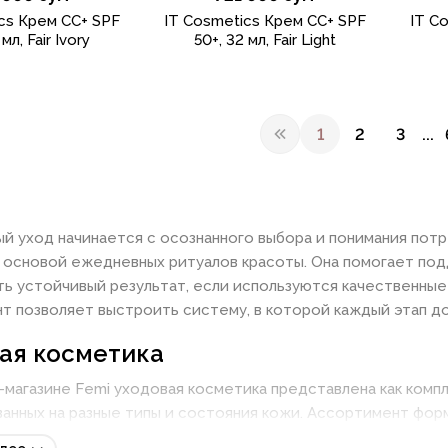
cs Крем CC+ SPF
IT Cosmetics Крем CC+ SPF
IT C
мл, Fair Ivory
50+, 32 мл, Fair Light
1
2
3
...
й уход начинается с осознанного выбора и понимания пот
 основой ежедневных ритуалов красоты. Она помогает под
ь устойчивый результат, если используются качественные
т позволяет выстроить систему, в которой каждый этап д
ая косметика
-магазине Femi уходовая косметика представлена как комп
анных на разные типы и состояния кожи. Ассортимент фор
го опыта, что позволяет использовать продукцию, как в д