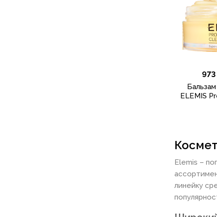
973
Бальзам
ELEMIS Pr
Космет
Elemis – п
ассортимен
линейку ср
популярнос