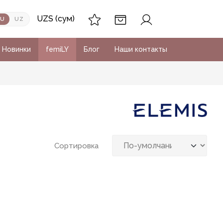
UZS (сум)
RU
UZ
Новинки
femiLY
Блог
Наши контакты
Сортировка