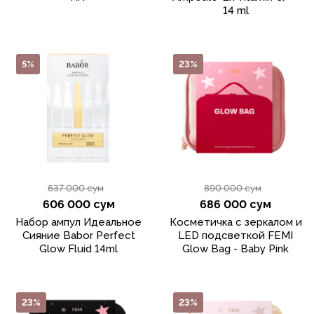
14 ml
5%
23%
637 000 сум
890 000 сум
606 000 сум
686 000 сум
Набор ампул Идеальное
Косметичка с зеркалом и
Сияние Babor Perfect
LED подсветкой FEMI
Glow Fluid 14ml
Glow Bag - Baby Pink
23%
23%