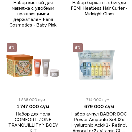
Набор кистей для
Набор бархатных бигуди
макияжа с удобным
FEMI Heatless Hair Curler -
вращающимся
Midnight Glam
держателем Femi
Cosmetics - Baby Pink
5%
5%
1 838 000 сум
714 000 сум
1 747 000 сум
679 000 сум
Набор для тела
Набор ампул BABOR DOC
COMFORT ZONE
Power Ampoule Set (2x
TRANQUILLITY™ BODY
Hyaluronic Acid+3× Retinol
KIT
Ampoule+2x Vitamin C) —