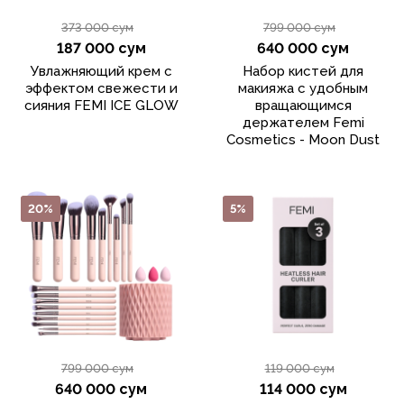
373 000 сум
799 000 сум
187 000 сум
640 000 сум
Увлажняющий крем с
Набор кистей для
эффектом свежести и
макияжа с удобным
сияния FEMI ICE GLOW
вращающимся
держателем Femi
Cosmetics - Moon Dust
20%
5%
799 000 сум
119 000 сум
640 000 сум
114 000 сум