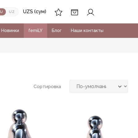
UZS (сум)
RU
UZ
Новинки
femiLY
Блог
Наши контакты
Сортировка