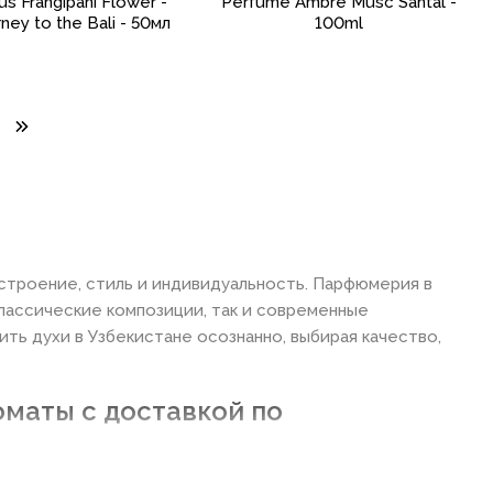
us Frangipani Flower -
Perfume Ambre Musc Santal -
ney to the Bali - 50мл
100ml
астроение, стиль и индивидуальность. Парфюмерия в
классические композиции, так и современные
ть духи в Узбекистане осознанно, выбирая качество,
оматы с доставкой по
. Для кого-то важен элитный характер композиции,