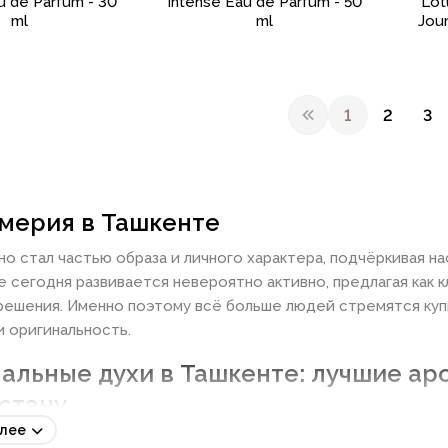
u de Parfum - 30
Intense Eau de Parfum - 50
Lot
ml
ml
Jour
1
2
3
ерия в Ташкенте
но стал частью образа и личного характера, подчёркивая н
е сегодня развивается невероятно активно, предлагая как 
решения. Именно поэтому всё больше людей стремятся купи
и оригинальность.
альные духи в Ташкенте: лучшие ар
стану
алее
й ритм жизни диктует новые требования к выбору ароматов