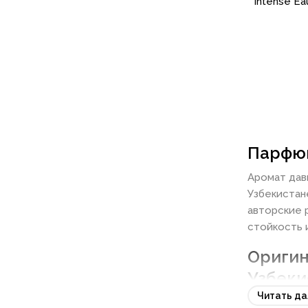
Intense Ea
Парфюм
Аромат дав
Узбекистан
авторские 
стойкость 
Оригин
Узбеки
Читать д
Современны