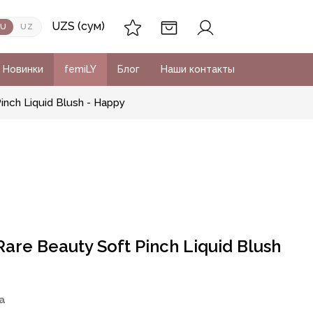
UZS (сум)
RU
UZ
Новинки
femiLY
Блог
Наши контакты
nch Liquid Blush - Happy
re Beauty Soft Pinch Liquid Blush
а