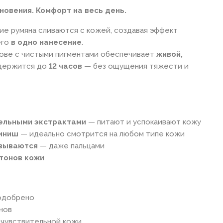
новения. Комфорт на весь день.
кие румяна сливаются с кожей, создавая эффект
его
в одно нанесение
.
нове с чистыми пигментами обеспечивает
живой,
 держится до
12 часов
— без ощущения тяжести и
ельными экстрактами
— питают и успокаивают кожу
иниш
— идеально смотрится на любом типе кожи
вываются
— даже пальцами
 тонов кожи
 одобрено
нов
 чувствительной кожи