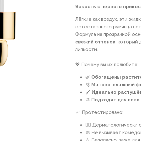
Яркость с первого прикос
Лёгкие как воздух, эти жид
естественного румянца вс
Формула на прозрачной ос
свежий оттенок
, который
липкости.
💖 Почему вы их полюбите:
🌿
Обогащены растит
🫧
Матово-влажный ф
🖌️
Идеально растушё
🎨
Подходят для всех
✅ Протестировано:
👩‍⚕️ Дерматологически
🧼 Не вызывает комедо
💧 Безопасно даже для