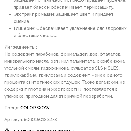
Защищает от влажности, предотвращает пушение,
придает блеск и обеспечивает термозащиту.
Экстракт ромашки: Защищает цвет и придает
сияние.
Глицерин: Обеспечивает увлажнение для здоровых
и блестящих волос.
Ингредиенты:
Не содержит парабенов, формальдегидов, фталатов,
минерального масла, ретинил пальмитата, оксибензона,
угольной смолы, гидрохинона, сульфатов SLS и SLES,
триклокарбана, триклозана и содержит менее одного
процента синтетических отдушек. Также веганский, не
содержит глютена и жестокости и поставляется в
упаковке, пригодной для вторичной переработки.
Бренд:
COLOR WOW
Артикул: 5060150182273