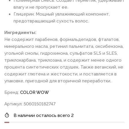
Полимерная смесь: Создает герметик, удерживает
влагу и не пропускает ее.
Глицерин: Мощный увлажняющий компонент,
предотвращающий сухость волос.
Ингредиенты:
Не содержит парабенов, формальдегидов, фталатов,
минерального масла, ретинил пальмитата, оксибензона,
угольной смолы, гидрохинона, сульфатов SLS и SLES,
триклокарбана, триклозана, и содержит менее одного
процента синтетических отдушек. Также веганский, не
содержит глютена и жестокости, и поставляется в
упаковке, пригодной для вторичной переработки.
Бренд:
COLOR WOW
Артикул: 5060150182747
В наличии осталось всего 2