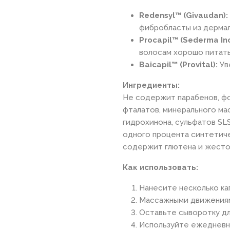
Redensyl™ (Givaudan):
фибробласты из дермал
Procapil™ (Sederma Inc
волосам хорошо питатьс
Baicapil™ (Provital):
Ув
Ингредиенты:
Не содержит парабенов, ф
фталатов, минерального мас
гидрохинона, сульфатов SL
одного процента синтетиче
содержит глютена и жесто
Как использовать:
Нанесите несколько ка
Массажными движениям
Оставьте сыворотку дл
Используйте ежедневно