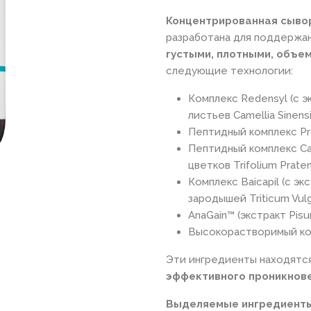
Концентрированная сывор
разработана для поддержан
густыми, плотными, объе
следующие технологии:
Комплекс Redensyl (с э
листьев Camellia Sinensi
Пептидный комплекс Pr
Пептидный комплекс Ca
цветков Trifolium Prate
Комплекс Baicapil (с эк
зародышей Triticum Vul
AnaGain™ (экстракт Pisu
Высокорастворимый ко
Эти ингредиенты находятс
эффективного проникнов
Выделяемые ингредиенты