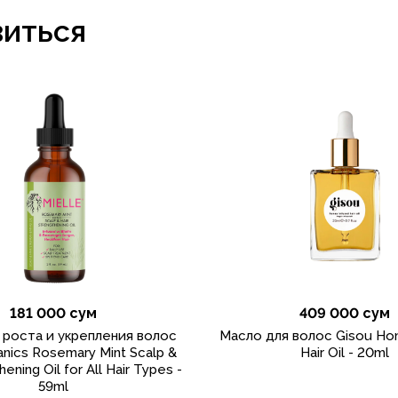
виться
181 000 сум
409 000 сум
 роста и укрепления волос
Масло для волос Gisou Hon
anics Rosemary Mint Scalp &
Hair Oil - 20ml
hening Oil for All Hair Types -
59ml