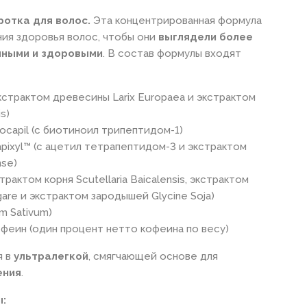
отка для волос.
Эта концентрированная формула
ия здоровья волос, чтобы они
выглядели более
мными и здоровыми
. В состав формулы входят
кстрактом древесины Larix Europaea и экстрактом
s)
ocapil (с биотиноил трипептидом-1)
pixyl™ (с ацетил тетрапептидом-3 и экстрактом
nse)
страктом корня Scutellaria Baicalensis, экстрактом
gare и экстрактом зародышей Glycine Soja)
m Sativum)
феин (один процент нетто кофеина по весу)
я в
ультралегкой
, смягчающей основе для
ения
.
: