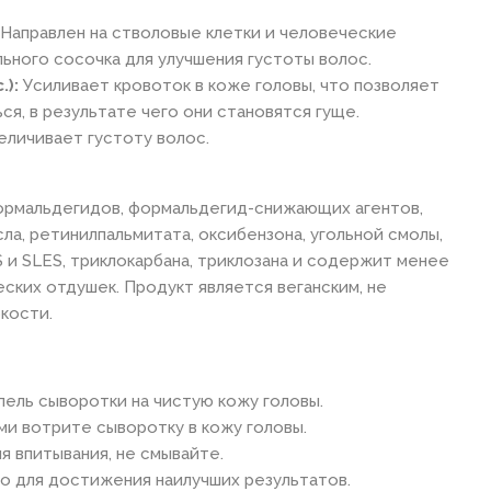
Направлен на стволовые клетки и человеческие
ьного сосочка для улучшения густоты волос.
.):
Усиливает кровоток в коже головы, что позволяет
я, в результате чего они становятся гуще.
еличивает густоту волос.
ормальдегидов, формальдегид-снижающих агентов,
ла, ретинилпальмитата, оксибензона, угольной смолы,
S и SLES, триклокарбана, триклозана и содержит менее
ских отдушек. Продукт является веганским, не
кости.
пель сыворотки на чистую кожу головы.
и вотрите сыворотку в кожу головы.
я впитывания, не смывайте.
 для достижения наилучших результатов.