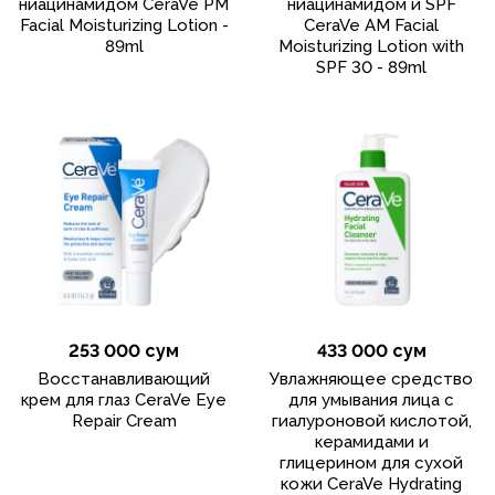
ниацинамидом CeraVe PM
ниацинамидом и SPF
Facial Moisturizing Lotion -
CeraVe AM Facial
89ml
Moisturizing Lotion with
SPF 30 - 89ml
253 000 сум
433 000 сум
Восстанавливающий
Увлажняющее средство
крем для глаз CeraVe Eye
для умывания лица с
Repair Cream
гиалуроновой кислотой,
керамидами и
глицерином для сухой
кожи CeraVe Hydrating