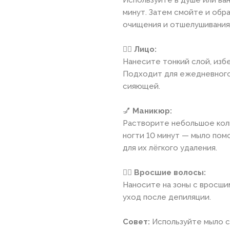
минут. Затем смойте и обр
очищения и отшелушивания
💆‍♀️
Лицо:
Нанесите тонкий слой, избе
Подходит для ежедневного 
сияющей.
💅
Маникюр:
Растворите небольшое кол
ногти 10 минут — мыло пом
для их лёгкого удаления.
🧖‍♀️
Вросшие волосы:
Наносите на зоны с вросши
уход после депиляции.
Совет:
Используйте мыло с