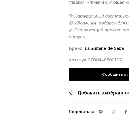
гладкая, мягкая и сияющая 
💚
Натуральный состав, н
🎁
Идеальный подарок для 
🌿
Оживляющий аромат эвк
ритуал
Бренд:
La Sultane de Saba
Артикул: 3700448602107
Сообщить о 
Добавить в избранно
Поделиться: