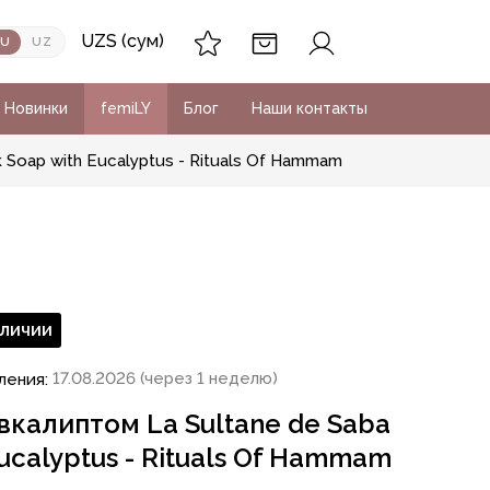
UZS (сум)
RU
UZ
Новинки
femiLY
Блог
Наши контакты
 Soap with Eucalyptus - Rituals Of Hammam
аличии
17.08.2026 (через 1 неделю)
ления:
вкалиптом La Sultane de Saba
Eucalyptus - Rituals Of Hammam