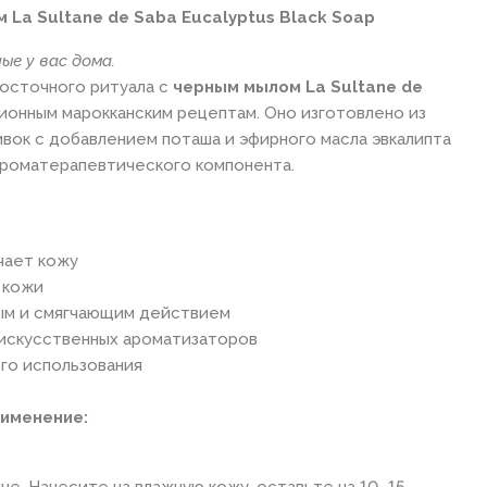
 La Sultane de Saba Eucalyptus Black Soap
ые у вас дома.
восточного ритуала с
черным мылом La Sultane de
ционным марокканским рецептам. Оно изготовлено из
вок с добавлением поташа и эфирного масла эвкалипта
ароматерапевтического компонента.
чает кожу
 кожи
ым и смягчающим действием
 искусственных ароматизаторов
го использования
именение:
не. Нанесите на влажную кожу, оставьте на 10–15