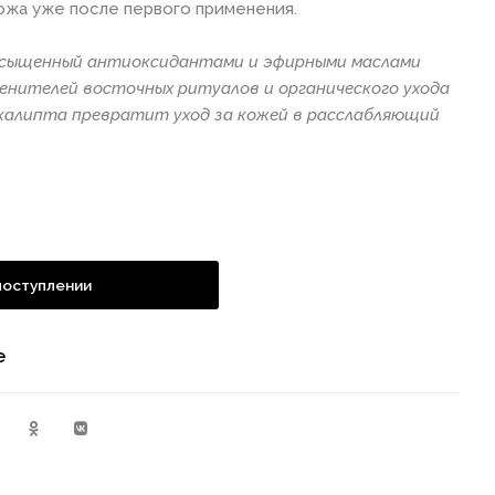
кожа уже после первого применения.
асыщенный антиоксидантами и эфирными маслами
ценителей восточных ритуалов и органического ухода
алипта превратит уход за кожей в расслабляющий
поступлении
е