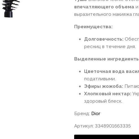
впечатляющего объема
выразительного макияжа гла
Преимущества:
Долговечность:
Обесп
ресниц в течение дня.
Выделенные ингредиенты
Цветочная вода васи
податливыми.
Эфиры жожоба:
Питают
Хлопковый нектар:
Укр
здоровый блеск.
Бренд:
Dior
Артикул: 3348901663335