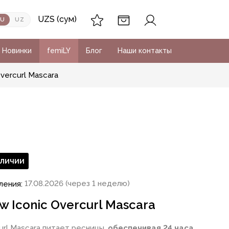
UZS (сум)
RU
UZ
Новинки
femiLY
Блог
Наши контакты
Overcurl Mascara
аличии
17.08.2026 (через 1 неделю)
ления:
w Iconic Overcurl Mascara
url Mascara питает ресницы,
обеспечивая 24 часа