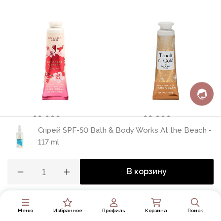
99 000 сум
99 000 сум
Спрей SPF-50 Bath & Body Works At the Beach -
Крем для рук Bath & Body
Крем для рук Bath & Body
Works Japanese Cherry
Works Touch of Gold - 29
117 ml
Blossom - 29 ml
ml
В корзину
Меню
Избранное
Профиль
Корзина
Поиск