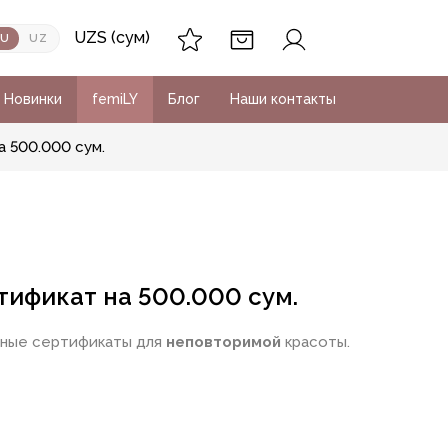
UZS (сум)
RU
UZ
Новинки
femiLY
Блог
Наши контакты
 500.000 сум.
ификат на 500.000 сум.
чные сертификаты для
неповторимой
красоты.