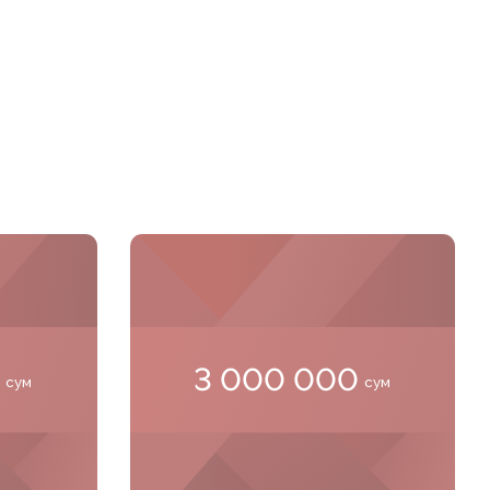
0
3 000 000
сум
сум