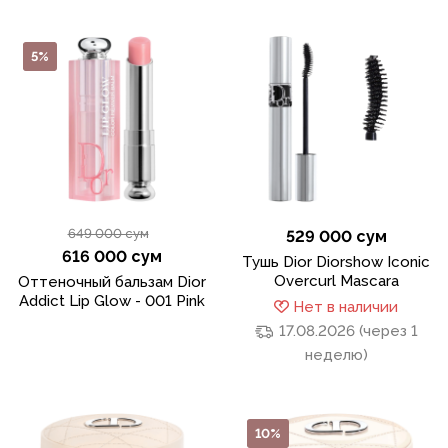
5%
649 000 сум
529 000 сум
616 000 сум
Тушь Dior Diorshow Iconic
Overcurl Mascara
Оттеночный бальзам Dior
Addict Lip Glow - 001 Pink
Нет в наличии
17.08.2026 (через 1
неделю)
10%