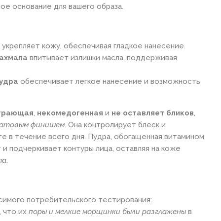
ое основание для вашего образа.
 укрепляет кожу, обеспечивая гладкое нанесение.
рахмала
впитывает излишки масла, поддерживая
удра
обеспечивает легкое нанесение и возможность
грающая
,
некомедогенная
и
не оставляет бликов
,
атовым финишем
. Она контролирует блеск и
е в течение всего дня. Пудра, обогащенная витамином
 и подчеркивает контуры лица, оставляя на коже
та
.
симого потребительского тестирования:
, что их
поры и мелкие морщинки были разглажены
в