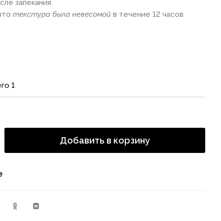
сле запекания.
 что
текстура была невесомой
в течение 12 часов
го 1
Добавить в корзину
е