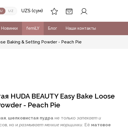
UZS (сум)
RU
UZ
Новинки
femiLY
Блог
Наши контакты
 Baking & Setting Powder - Peach Pie
ая HUDA BEAUTY Easy Bake Loose
Powder - Peach Pie
ная
,
шелковистая пудра
не только
запекает и
сов, но и
размывает мелкие морщинки
. Её
матовое