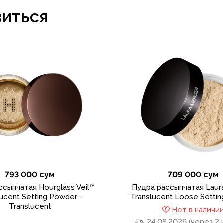
виться
793 000 сум
709 000 сум
ссыпчатая Hourglass Veil™
Пудра рассыпчатая Laura
lucent Setting Powder -
Translucent Loose Setti
Translucent
Нет в наличи
24.08.2026 (через 2