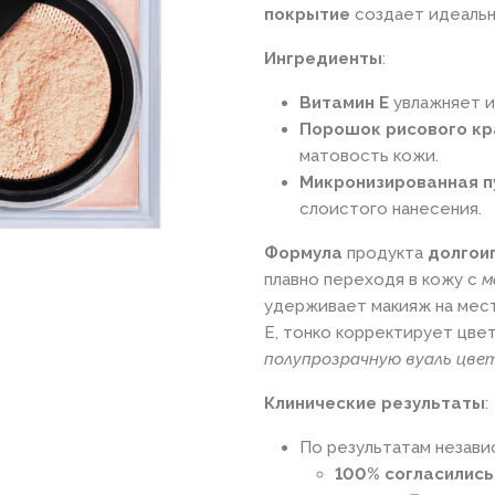
покрытие
создает идеальн
Ингредиенты
:
Витамин Е
увлажняет и
Порошок рисового к
матовость кожи.
Микронизированная п
слоистого нанесения.
Формула
продукта
долгои
плавно переходя в кожу с
м
удерживает макияж на мест
Е, тонко корректирует цвет
полупрозрачную вуаль цве
Клинические результаты
:
По результатам незави
100% согласились