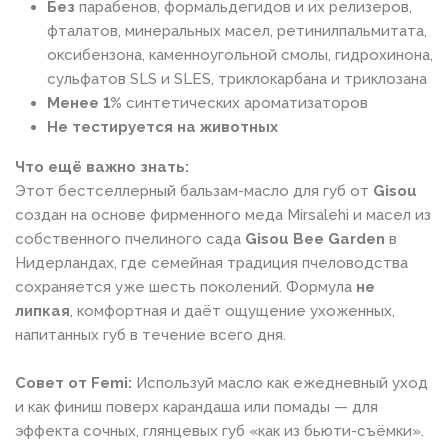
Без
парабенов, формальдегидов и их релизеров,
фталатов, минеральных масел, ретинилпальмитата,
оксибензона, каменноугольной смолы, гидрохинона,
сульфатов SLS и SLES, триклокарбана и триклозана
Менее 1%
синтетических ароматизаторов
Не тестируется на животных
Что ещё важно знать:
Этот бестселлерный бальзам-масло для губ от
Gisou
создан на основе фирменного меда Mirsalehi и масел из
собственного пчелиного сада
Gisou Bee Garden
в
Нидерландах, где семейная традиция пчеловодства
сохраняется уже шесть поколений. Формула
не
липкая
, комфортная и даёт ощущение ухоженных,
напитанных губ в течение всего дня.
Совет от Femi:
Используй масло как ежедневный уход
и как финиш поверх карандаша или помады — для
эффекта сочных, глянцевых губ «как из бьюти-съёмки».