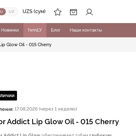
UZS (сум)
RU
UZ
Новинки
femiLY
Блог
Наши контакты
ip Glow Oil - 015 Cherry
аличии
17.08.2026 (через 1 неделю)
ления:
r Addict Lip Glow Oil - 015 Cherry
or Addict Lip Glow
обеспечивает губам
глубокую