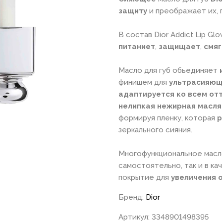
защиту
и преображает их,
В состав Dior Addict Lip Gl
питаниет
,
защищает
,
смяг
Масло для губ обьединяет
финишем для
ультрасияющ
адаптируется
ко всем от
нелипкая нежирная масля
формируя пленку, которая
р
зеркального сияния.
Многофункциональное масло 
самостоятельно, так и в ка
покрытие для
увеличения
Бренд:
Dior
Артикул: 3348901498395