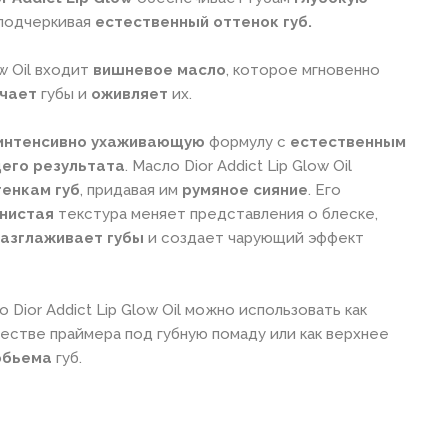
 подчеркивая
естественный оттенок губ.
ow Oil входит
вишневое масло
, которое мгновенно
чает
губы и
оживляет
их.
интенсивно
ухаживающую
формулу с
естественным
его
результата
. Масло Dior Addict Lip Glow Oil
тенкам губ
, придавая им
румяное сияние
. Его
нистая
текстура меняет представления о блеске,
азглаживает
губы
и создает чарующий эффект
Dior Addict Lip Glow Oil можно использовать как
честве праймера под губную помаду или как верхнее
обьема
губ.