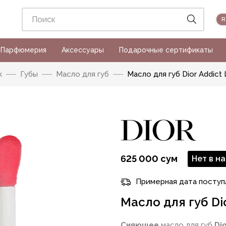
Парфюмерия
Аксессуары
Подарочные сертификаты
ж
Губы
Масло для губ
Масло для губ Dior Addict L
625 000 сум
Нет в н
Примерная дата поступ
Масло для губ Dio
Сияющее
масло для губ
Di