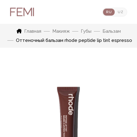
RU
UZ
Главная
Макияж
Губы
Бальзам
Оттеночный бальзам rhode peptide lip tint espresso