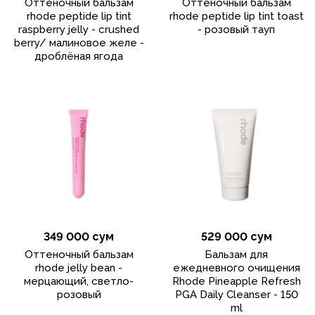
Оттеночный бальзам
Оттеночный бальзам
rhode peptide lip tint
rhode peptide lip tint toast
raspberry jelly - crushed
- розовый тауп
berry/ малиновое желе -
дроблёная ягода
349 000 сум
529 000 сум
Оттеночный бальзам
Бальзам для
rhode jelly bean -
ежедневного очищения
мерцающий, светло-
Rhode Pineapple Refresh
розовый
PGA Daily Cleanser - 150
ml