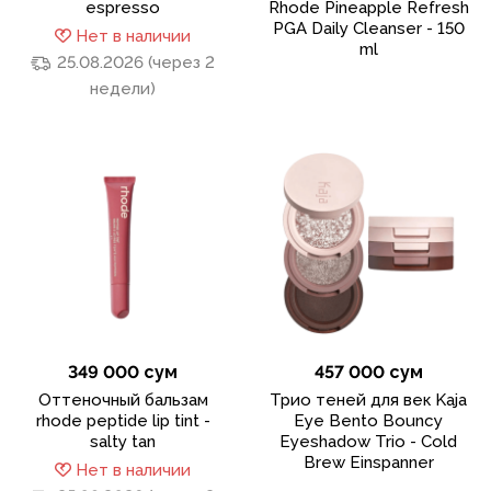
espresso
Rhode Pineapple Refresh
PGA Daily Cleanser - 150
Нет в наличии
ml
25.08.2026 (через 2
недели)
349 000 сум
457 000 сум
Оттеночный бальзам
Трио теней для век Kaja
rhode peptide lip tint -
Eye Bento Bouncy
salty tan
Eyeshadow Trio - Cold
Brew Einspanner
Нет в наличии