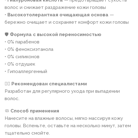
•
Гиалуроновая кислота
— предотвращает сухость
волос и снижает раздражение кожи головы
•
Высокотолерантная очищающая основа
—
бережно очищает и сохраняет комфорт кожи головы
🛡
Формула с высокой переносимостью
• 0% парабенов
• 0% феноксиэтанола
• 0% силиконов
• 0% отдушек
• Гипоаллергенный
👩‍⚕️
Рекомендован специалистами
Разработан для регулярного ухода при выпадении
волос.
🧼
Способ применения
Нанесите на влажные волосы, мягко массируя кожу
головы. Вспеньте, оставьте на несколько минут, затем
тщательно смойте.