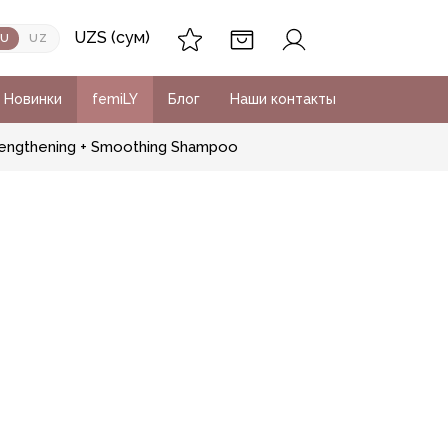
UZS (сум)
RU
UZ
Новинки
femiLY
Блог
Наши контакты
trengthening + Smoothing Shampoo