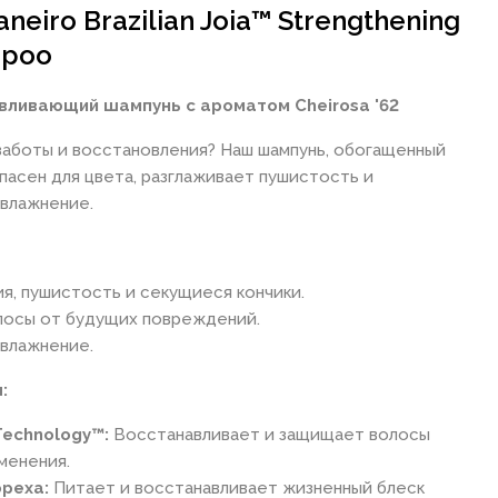
neiro Brazilian Joia™ Strengthening
mpoo
вливающий шампунь с ароматом Cheirosa '62
аботы и восстановления? Наш шампунь, обогащенный
опасен для цвета, разглаживает пушистость и
влажнение.
, пушистость и секущиеся кончики.
лосы от будущих повреждений.
влажнение.
:
Technology™:
Восстанавливает и защищает волосы
менения.
реха:
Питает и восстанавливает жизненный блеск