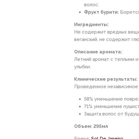
волос.
Фрукт бурити:
Борется
Ингредиенты:
Не содержит вредных вещес
веганский, не содержит гл
Описание аромата:
Летний аромат с теплыми и
улыбки.
Клинические результаты:
Проведенное независимое 
58% уменьшение повре
71% уменьшение пушист
Защита волос от буду
Объем: 295мл
Бренд:
Sol De Janeiro