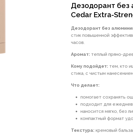
Дезодорант без 
Cedar Extra-Streng
Дезодорант без алюминия S
стик повышенной эффектив
часов.
Аромат:
теплый пряно-древ
Кому подойдет:
тем, кто 
стика, с чистым нанесение
Что делает:
помогает сохранять о
подходит для ежедневн
наносится мягко, без л
компактный формат удо
Текстура:
кремовый бальза