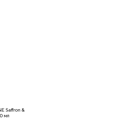
E Saffron &
0 мл