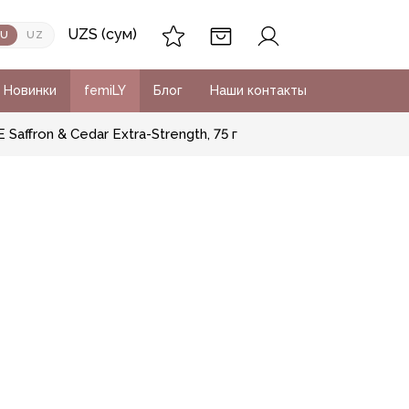
UZS (сум)
RU
UZ
Новинки
femiLY
Блог
Наши контакты
ffron & Cedar Extra-Strength, 75 г