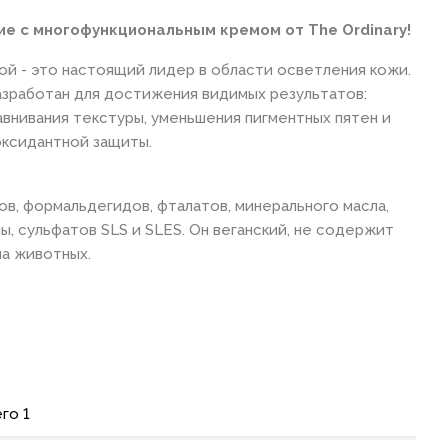
ие с многофункциональным кремом от The Ordinary!
ой - это настоящий лидер в области осветления кожи.
разработан для достижения видимых результатов:
авнивания текстуры, уменьшения пигментных пятен и
ксидантной защиты.
в, формальдегидов, фталатов, минерального масла,
ы, сульфатов SLS и SLES. Он веганский, не содержит
на животных.
го 1