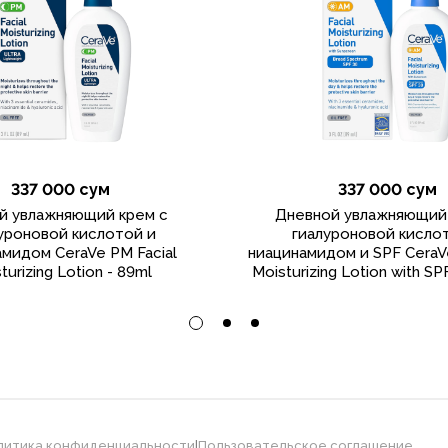
337 000 сум
337 000 сум
й увлажняющий крем с
Дневной увлажняющий
уроновой кислотой и
гиалуроновой кисло
мидом CeraVe PM Facial
ниацинамидом и SPF CeraVe
turizing Lotion - 89ml
Moisturizing Lotion with SP
литика конфиденциальности
|
Пользовательское соглашение