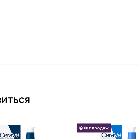
виться
Хит продаж