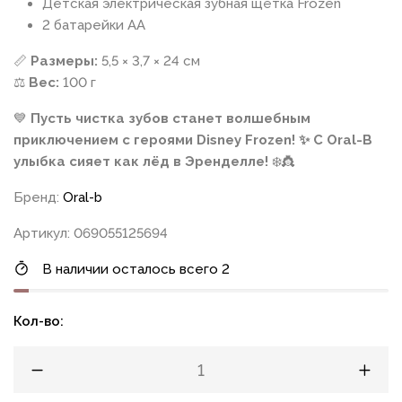
Детская электрическая зубная щётка Frozen
2 батарейки AA
📏
Размеры:
5,5 × 3,7 × 24 см
⚖️
Вес:
100 г
💙
Пусть чистка зубов станет волшебным
приключением с героями Disney Frozen! ✨ С Oral-B
улыбка сияет как лёд в Эренделле!
❄️👸
Бренд:
Oral-b
Артикул: 069055125694
В наличии осталось всего 2
Кол-во: