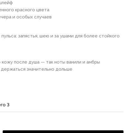
 шлейф
енного красного цвета
ечера и особых случаев
пульса: запястья, шею и за ушами для более стойкого
 кожу после душа — так ноты ванили и амбры
т держаться значительно дольше
го 3