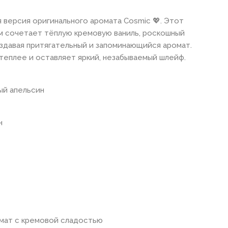
 версия оригинального аромата Cosmic 💖. Этот
м сочетает тёплую кремовую ваниль, роскошный
оздавая притягательный и запоминающийся аромат.
 теплее и оставляет яркий, незабываемый шлейф.
ый апельсин
н
омат с кремовой сладостью