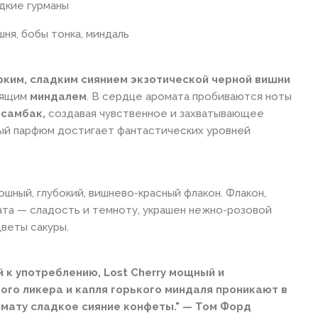
дкие гурманы
ня, бобы тонка, миндаль
рким, сладким сиянием экзотической черной вишни
нящим
миндалем
. В сердце аромата пробиваются ноты
 самбак,
создавая чувственное и захватывающее
й парфюм достигает фантастических уровней
кошный, глубокий, вишнево-красный флакон. Флакон,
та — сладость и темноту, украшен нежно-розовой
веты сакуры.
й к употреблению, Lost Cherry мощный и
ого ликера и капля горького миндаля проникают в
омату сладкое сияние конфеты." — Том Форд