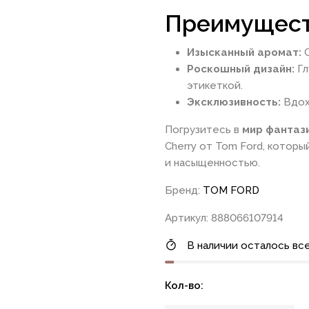
Преимущест
Изысканный аромат:
С
Роскошный дизайн:
Гл
этикеткой.
Эксклюзивность:
Вдох
Погрузитесь в
мир фантаз
Cherry от Tom Ford, котор
и насыщенностью.
Бренд:
TOM FORD
Артикул: 888066107914
В наличии осталось все
Кол-во: