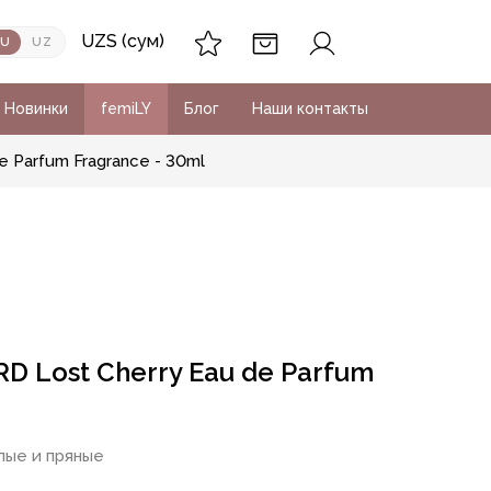
UZS (сум)
RU
UZ
Новинки
femiLY
Блог
Наши контакты
 Parfum Fragrance - 30ml
 Lost Cherry Eau de Parfum
лые и пряные