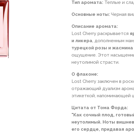
Тип аромата:
Теплые и сла
Основные ноты:
Черная виш
Описание аромата:
Lost Cherry раскрывается
я
и ликера
, дополненным ма
турецкой розы и жасмина
ощущение. Этот насыщенны
неутолимой страсти.
О флаконе:
Lost Cherry заключен в рос
отражающий дуализм арома
этикеткой, напоминающей ц
Цитата от Тома Форда:
"Как сочный плод, готовы
неутолимый. Ноты вишнев
его сердце, придавая ар