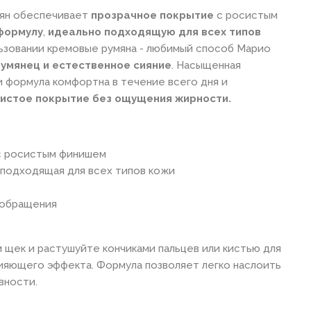
мян обеспечивает
прозрачное покрытие
с росистым
формулу
,
идеально подходящую для всех типов
ьзовании кремовые румяна - любимый способ Марио
умянец и естественное сияние
. Насыщенная
 формула комфортна в течение всего дня и
систое покрытие без ощущения жирности.
с росистым финишем
подходящая для всех типов кожи
 обращения
и щек и растушуйте кончиками пальцев или кистью для
ияющего эффекта. Формула позволяет легко наслоить
вности.