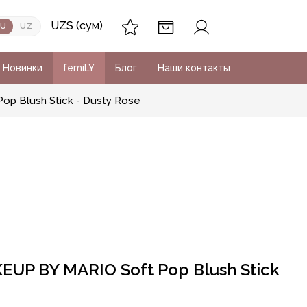
UZS (сум)
RU
UZ
Новинки
femiLY
Блог
Наши контакты
p Blush Stick - Dusty Rose
UP BY MARIO Soft Pop Blush Stick