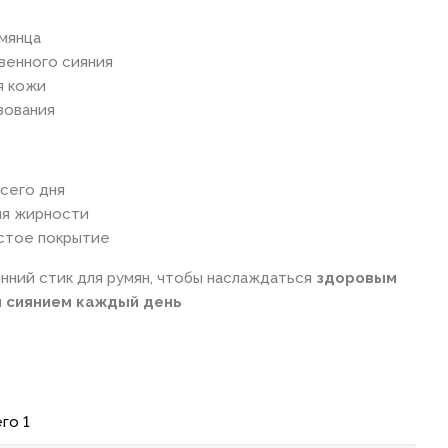
мянца
венного сияния
я кожи
зования
сего дня
ия жирности
стое покрытие
ний стик для румян, чтобы наслаждаться
здоровым
м сиянием каждый день
го 1