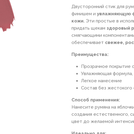
Двусторонний стик для ру
финишем и
увлажняющую 
кожи.
Эти простые в испол
придать щекам
здоровый р
смягчающими компонентами
обеспечивает
свежее, ро
Преимущества:
Прозрачное покрытие 
Увлажняющая формула, 
Легкое нанесение
Состав без жестокого
Способ применения:
Нанесите румяна на яблочк
создания естественного, с
цвет до желаемой интенси
Идеально для: