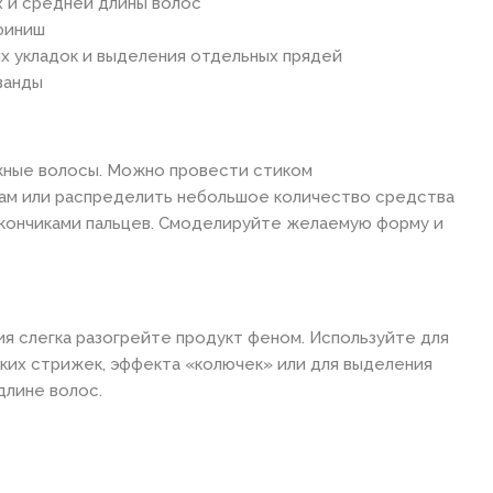
 и средней длины волос
финиш
х укладок и выделения отдельных прядей
ванды
жные волосы. Можно провести стиком
ам или распределить небольшое количество средства
 кончиками пальцев. Смоделируйте желаемую форму и
ия слегка разогрейте продукт феном. Используйте для
ких стрижек, эффекта «колючек» или для выделения
 длине волос.