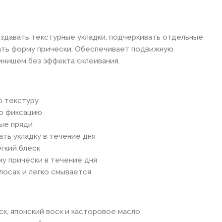
здавать текстурные укладки, подчеркивать отдельные
ать форму прически. Обеспечивает подвижную
нишем без эффекта склеивания.
ю текстуру
ю фиксацию
ые пряди
ть укладку в течение дня
егкий блеск
у прически в течение дня
лосах и легко смывается
к, японский воск и касторовое масло