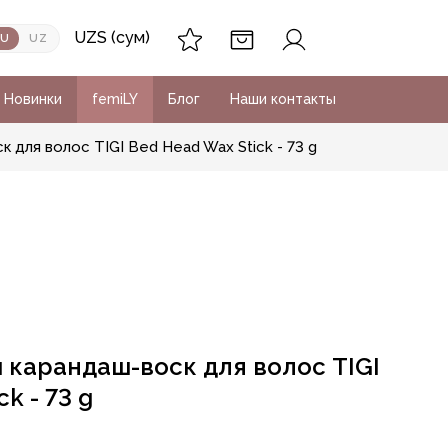
UZS (сум)
RU
UZ
Новинки
femiLY
Блог
Наши контакты
для волос TIGI Bed Head Wax Stick - 73 g
карандаш-воск для волос TIGI
k - 73 g