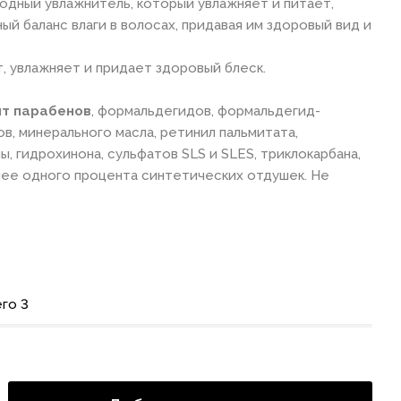
одный увлажнитель, который увлажняет и питает,
й баланс влаги в волосах, придавая им здоровый вид и
, увлажняет и придает здоровый блеск.
ит парабенов
, формальдегидов, формальдегид-
в, минерального масла, ретинил пальмитата,
ы, гидрохинона, сульфатов SLS и SLES, триклокарбана,
нее одного процента синтетических отдушек. Не
го 3