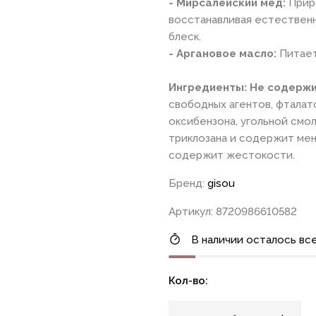
- Мирсалейский мед:
Прир
восстанавливая естественны
блеск.
- Аргановое масло:
Питает
Ингредиенты: Не содерж
свободных агентов, фталато
оксибензона, угольной смол
триклозана и содержит ме
содержит жестокости.
Бренд:
gisou
Артикул: 8720986610582
В наличии осталось все
Кол-во: