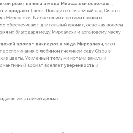
икой розы
,
ванили и меда Мирсалехи
освежают
,
ют
и
придают
блеск. Попадите в пчелиный сад Gisou с
да Мирсалехи. В сочетании с нотами ванили и
лос обеспечивают длительный аромат, освежая волосы
жняя их благодаря меду Мирсалехи и аргановому маслу.
свежий
аромат диких роз и меда Мирсалехи
, этот
 воспоминания о любимом пчелином саду Gisou в
икие цветы. Усиленный теплыми нотами ванили и
 романтичный аромат вселяет
уверенность
и
ридавая им стойкий аромат