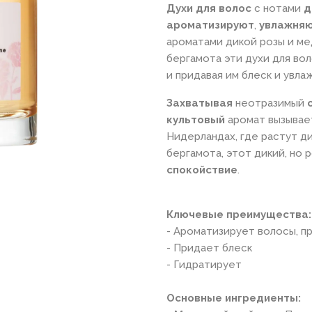
Духи для волос
с нотами
д
ароматизируют
,
увлажня
ароматами дикой розы и ме
бергамота эти духи для во
и придавая им блеск и увла
Захватывая
неотразимый
культовый
аромат вызывает
Нидерландах, где растут д
бергамота, этот дикий, но
спокойствие
.
Ключевые преимущества:
- Ароматизирует волосы, п
- Придает блеск
- Гидратирует
Основные ингредиенты: