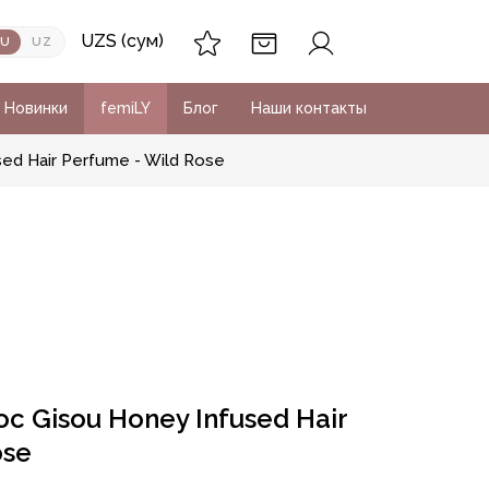
UZS (сум)
RU
UZ
Новинки
femiLY
Блог
Наши контакты
ed Hair Perfume - Wild Rose
 Gisou Honey Infused Hair
ose