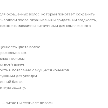
для окрашенных волос, который помогает сохранить
ь волосы после окрашивания и придать им гладкость,
 насыщена маслами и витаминами для комплексного
щенность цвета волос.
 расчесывание.
ажняет волосы.
по всей длине.
ость и появление секущихся кончиков.
лушными для укладки.
альный блеск.
антную защиту.
я
— питает и смягчает волосы.