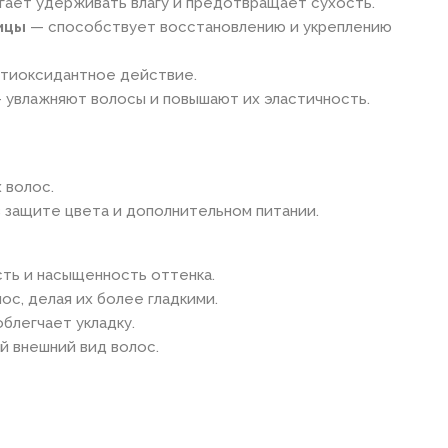
ает удерживать влагу и предотвращает сухость.
ицы
— способствует восстановлению и укреплению
нтиоксидантное действие.
 увлажняют волосы и повышают их эластичность.
 волос.
в защите цвета и дополнительном питании.
сть и насыщенность оттенка.
лос, делая их более гладкими.
блегчает укладку.
й внешний вид волос.