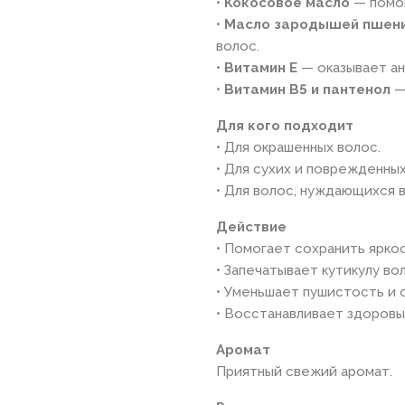
•
Кокосовое масло
— помог
•
Масло зародышей пшен
волос.
•
Витамин Е
— оказывает а
•
Витамин В5 и пантенол
—
Для кого подходит
• Для окрашенных волос.
• Для сухих и поврежденных
• Для волос, нуждающихся 
Действие
• Помогает сохранить ярко
• Запечатывает кутикулу во
• Уменьшает пушистость и о
• Восстанавливает здоровы
Аромат
Приятный свежий аромат.