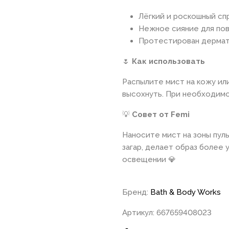
Лёгкий и роскошный сп
Нежное сияние для по
Протестирован дерма
🌷
Как использовать
Распылите мист на кожу ил
высохнуть. При необходимо
💡
Совет от Femi
Наносите мист на зоны пул
загар, делает образ более
освещении 💎
Бренд:
Bath & Body Works
Артикул: 667659408023