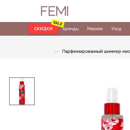
СКИДКИ
Бренды
Макияж
Уход
Парфюмированный шиммер-мист д