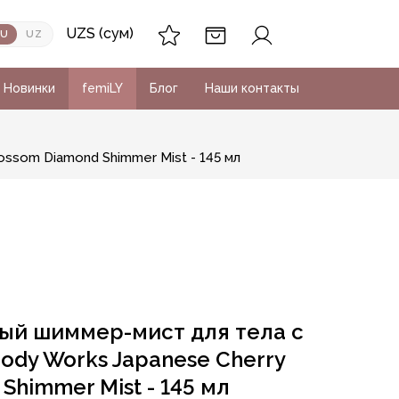
UZS (сум)
RU
UZ
Новинки
femiLY
Блог
Наши контакты
ssom Diamond Shimmer Mist - 145 мл
й шиммер-мист для тела с
ody Works Japanese Cherry
Shimmer Mist - 145 мл