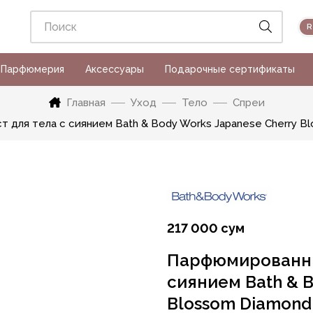
Парфюмерия
Аксессуары
Подарочные сертификаты
Главная
Уход
Тело
Спреи
ля тела с сиянием Bath & Body Works Japanese Cherry Blo
217 000 сум
Парфюмированны
сиянием Bath & B
Blossom Diamond 