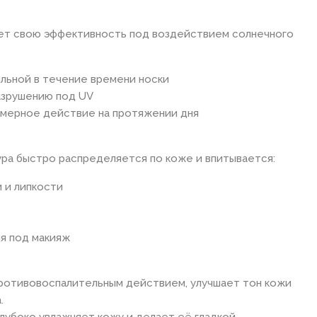
ет свою эффективность под воздействием солнечного
льной в течение времени носки
азрушению под UV
мерное действие на протяжении дня
ура быстро распределяется по коже и впитывается:
 и липкости
я под макияж
ротивовоспалительным действием, улучшает тон кожи
.
лубоко увлажняет кожу и делает её гладкой.