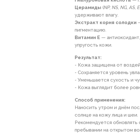
Церамиды
(
NP, NS, NG, AS, 
удерживают влагу.
Экстракт корня солодки
—
пигментацию.
Витамин E
— антиоксидант,
упругость кожи.
Результат:
- Кожа защищена от воздей
- Сохраняется уровень увл
- Уменьшается сухость и ч
- Кожа выглядит более ров
Способ применения:
Наносить утром и днём посл
солнце на кожу лица и шеи.
Рекомендуется обновлять 
пребывании на открытом во