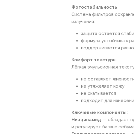
Фотостабильность
Система фильтров сохраня
излучения:
защита остаётся стаби
формула устойчива к р
поддерживается равно
Комфорт текстуры
Лёгкая эмульсионная текст
не оставляет жирности
не утяжеляет кожу
не скатывается
подходит для нанесени
Ключевые компоненты:
Ниацинамид
— обладает п
и регулирует баланс себума
Гиалуроновая кислота
— г