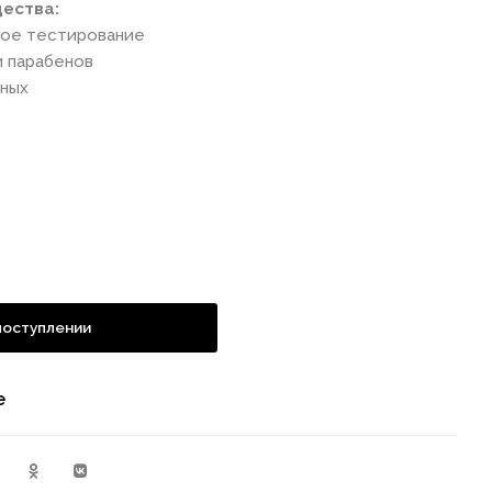
ества:
кое тестирование
и парабенов
тных
поступлении
е