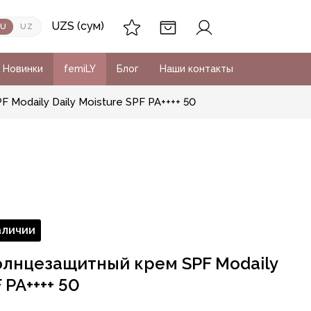
UZS (сум)
RU
UZ
Новинки
femiLY
Блог
Наши контакты
Modaily Daily Moisture SPF PA++++ 50
аличии
лнцезащитный крем SPF Modaily
 PA++++ 50