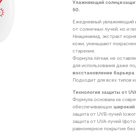
Улажняющий солнцезащитны
50.
Ежедневный увлажняющий и
от солнечных лучей, но и п
Ниацинамид, экстракт корн
кожи, уменьшают покрасне
старение.
Формула лёгкая, не оставл
для использования даже п
восстановление барьера 
Подходит для всех типов к
Технология защиты от U
Формула основана на совр
обеспечивающих
широкий 
защита от UVB-лучей (ожо
защита от UVA-лучей (фото
равномерное покрытие без