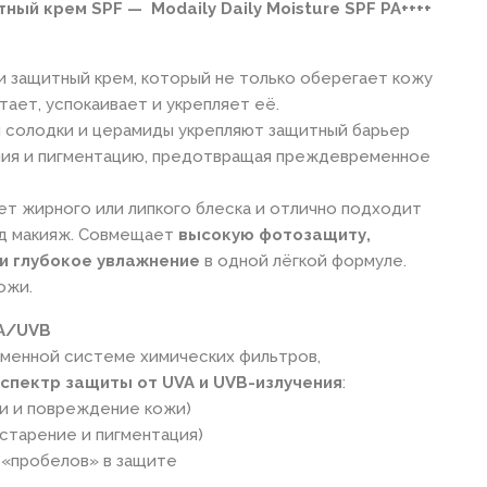
й крем SPF — Modaily Daily Moisture SPF PA++++
 защитный крем, который не только оберегает кожу
итает, успокаивает и укрепляет её.
я солодки и церамиды укрепляют защитный барьер
ния и пигментацию, предотвращая преждевременное
яет жирного или липкого блеска и отлично подходит
од макияж. Совмещает
высокую фотозащиту,
и глубокое увлажнение
в одной лёгкой формуле.
ожи.
VA/UVB
еменной системе химических фильтров,
спектр защиты от UVA и UVB-излучения
:
ги и повреждение кожи)
старение и пигментация)
 «пробелов» в защите