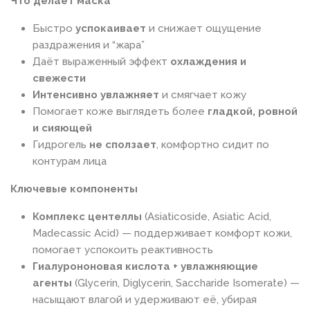
Что делает маска
Быстро
успокаивает
и снижает ощущение
раздражения и “жара”
Даёт выраженный эффект
охлаждения и
свежести
Интенсивно увлажняет
и смягчает кожу
Помогает коже выглядеть более
гладкой, ровной
и сияющей
Гидрогель
не сползает
, комфортно сидит по
контурам лица
Ключевые компоненты
Комплекс центеллы
(Asiaticoside, Asiatic Acid,
Madecassic Acid) — поддерживает комфорт кожи,
помогает успокоить реактивность
Гиалурононовая кислота + увлажняющие
агенты
(Glycerin, Diglycerin, Saccharide Isomerate) —
насыщают влагой и удерживают её, убирая