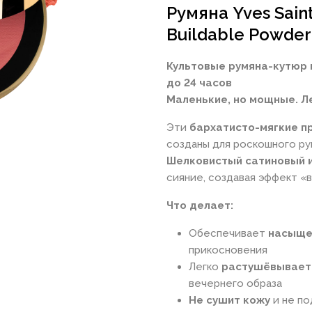
Румяна Yves Sain
Buildable Powder
Культовые румяна-кутюр 
до 24 часов
Маленькие, но мощные. Л
Эти
бархатисто-мягкие п
созданы для роскошного ру
Шелковистый сатиновый 
сияние, создавая эффект «
Что делает:
Обеспечивает
насыще
прикосновения
Легко
растушёвываетс
вечернего образа
Не сушит кожу
и не по