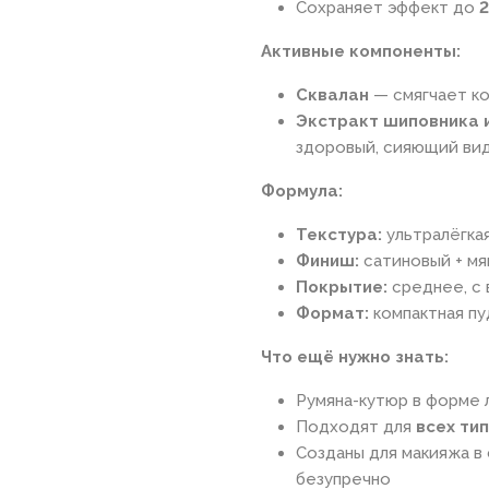
Сохраняет эффект до
2
Активные компоненты:
Сквалан
— смягчает ко
Экстракт шиповника и
здоровый, сияющий ви
Формула:
Текстура:
ультралёгка
Финиш:
сатиновый + мя
Покрытие:
среднее, с
Формат:
компактная пу
Что ещё нужно знать:
Румяна-кутюр в форме
Подходят для
всех ти
Созданы для макияжа в 
безупречно