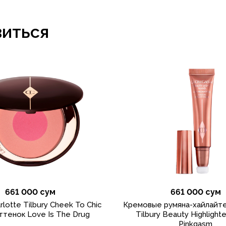
виться
661 000 сум
661 000 сум
rlotte Tilbury Cheek To Chic
Кремовые румяна-хайлайте
ттенок Love Is The Drug
Tilbury Beauty Highlight
Pinkgasm