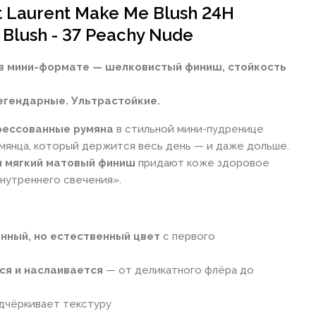
t Laurent Make Me Blush 24H
 Blush - 37 Peachy Nude
в мини-формате — шелковистый финиш, стойкость
егендарные. Ультрастойкие.
рессованные румяна
в стильной мини-пудренице
мянца, который держится весь день — и даже дольше.
и мягкий матовый финиш
придают коже здоровое
внутреннего свечения».
нный, но естественный цвет
с первого
я и наслаивается
— от деликатного флёра до
дчёркивает текстуру