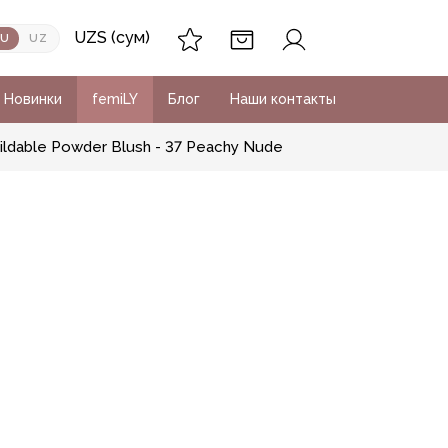
UZS (сум)
RU
UZ
Новинки
femiLY
Блог
Наши контакты
ildable Powder Blush - 37 Peachy Nude