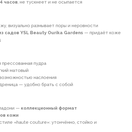
4 часов
, не тускнеет и не осыпается
жу, визуально размывает поры и неровности
з садов YSL Beauty Ourika Gardens
— придаёт коже
д
я прессованная пудра
гкий матовый
 возможностью наслоения
дреница — удобно брать с собой
 ладони —
коллекционный формат
пов кожи
стиле «haute couture»: утончённо, стойко и