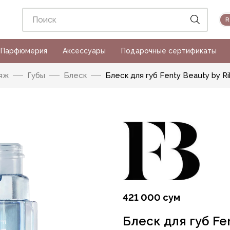
Парфюмерия
Аксессуары
Подарочные сертификаты
яж
Губы
Блеск
Блеск для губ Fenty Beauty by R
421 000 сум
Блеск для губ Fe