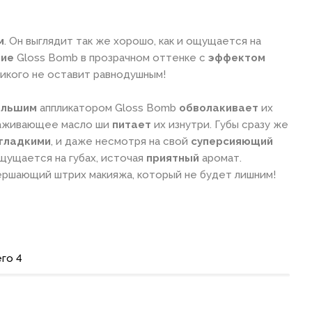
м
. Он выглядит так же хорошо, как и ощущается на
ние
Gloss Bomb в прозрачном оттенке с
эффектом
икого не оставит равнодушным!
ольшим
аппликатором Gloss Bomb
обволакивает
их
аживающее масло ши
питает
их изнутри. Губы сразу же
 гладкими
, и даже несмотря на свой
суперсияющий
ущается на губах, источая
приятный
аромат.
авершающий штрих макияжа, который не будет лишним!
го 4