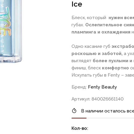
Ice
Блеск, который
нужен все
губах.
Ослепительное сия
плампинга и охлаждения
н
Одно касание губ
экстраб
роскошью и заботой,
а ух
выглядят
более пухлыми и
финиш, блеск
комфортно
ощ
Искупать губы в Fenty – з
Бренд:
Fenty Beauty
Артикул: 840026661140
В наличии осталось все
Кол-во: