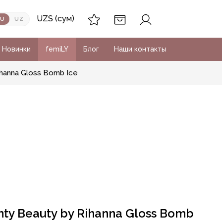
UZS (сум)
RU
UZ
Новинки
femiLY
Блог
Наши контакты
ihanna Gloss Bomb Ice
nty Beauty by Rihanna Gloss Bomb