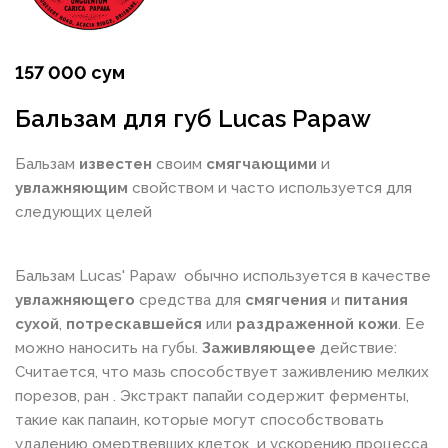
157 000 сум
Бальзам для губ Lucas Papaw
Бальзам
известен
своим
смягчающими
и
увлажняющим
свойством и часто используется для
следующих целей
Бальзам Lucas' Papaw обычно используется в качестве
увлажняющего
средства для
смягчения
и
питания
сухой
,
потрескавшейся
или
раздраженной
кожи
. Ее
можно наносить на губы.
Заживляющее
действие:
Считается, что мазь способствует заживлению мелких
порезов, ран . Экстракт папайи содержит ферменты,
такие как папаин, которые могут способствовать
удалению омертвевших клеток и ускорению процесса