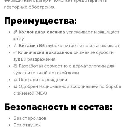
её защитный барьер и помогает предотвратить
повторные обострения.
Преимущества:
🌾
Коллоидная овсянка
успокаивает и защищает
кожу
💧
Витамин B5
глубоко питает и восстанавливает
✅
Клинически доказанное
снижение сухости,
зуда и раздражения
🧸 Разработан совместно с дерматологами для
чувствительной детской кожи
👶 Подходит с рождения
📜 Одобрен Национальной ассоциацией по борьбе
с экземой (NEA)
Безопасность и состав:
Без стероидов
Без отдушек