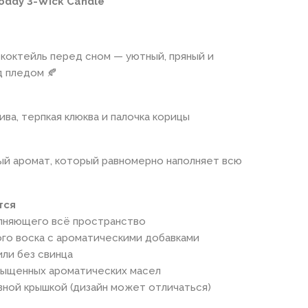
Toddy 3-Wick Candle
коктейль перед сном — уютный, пряный и
д пледом 🍂
ива, терпкая клюква и палочка корицы
ый аромат, который равномерно наполняет всю
тся
полняющего всё пространство
ого воска с ароматическими добавками
ли без свинца
сыщенных ароматических масел
вной крышкой (дизайн может отличаться)