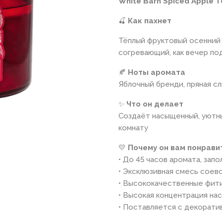
White Barn Spiced Apple 
🍒
Как пахнет
Тёплый фруктовый осенний 
согревающий, как вечер по
🍂
Ноты аромата
Яблочный бренди, пряная сл
✨
Что он делает
Создаёт насыщенный, уютн
комнату
💛
Почему он вам понрави
• До 45 часов аромата, за
• Эксклюзивная смесь соев
• Высококачественные фити
• Высокая концентрация на
• Поставляется с декорати