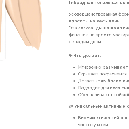
Гибридная тональная осн
Усовершенствованная форм
красоты на весь день.
Эта
легкая, дышащая тон
финишем не просто маскир
с каждым днём.
✨ Что делает:
Мгновенно
размывает 
Скрывает покраснения,
Делает кожу
более си
Подходит для
всех ти
Обеспечивает
стойкий
🌿 Уникальные активные 
Биомиметический ове
чистоту кожи