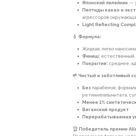
Японский лилейник
— у
Пептиды какао и экс
агрессоров окружающ
Light Reflecting Comp
💧 Формула:
Жидкая, легко наносим
Финиш:
естественный,
Покрытие:
среднее, а
🌱 Чистый и заботливый с
Без
парабенов, формаль
ретинилпальмитата, су
Менее 1% синтетичес
Веганский продукт
Перерабатываемая у
🏆
Победитель премии Allu