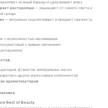
крепляет кожный барьер и удерживает влагу
тракт расторопши
— защищают от синего света и
ей среды
lex
— визуально подсвечивает и придает свежесть
ая, с возможностью наслаивания
 полуматовый с живым свечением
даптируемое
остав:
дегидов, фталатов, минеральных масел,
льфатов и других агрессивных компонентов
ких ароматизаторов
паковка
re Best of Beauty